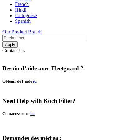
French
Hindi
Portuguese
Spanish
Our Product Brands
Contact Us
Besoin d’aide avec Fleetguard ?
Obtenir de l’aide
ici
Need Help with Koch Filter?
Contactez-nous
ici
Demandes des médias :