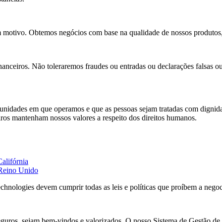
motivo. Obtemos negócios com base na qualidade de nossos produtos, 
anceiros. Não toleraremos fraudes ou entradas ou declarações falsas o
idades em que operamos e que as pessoas sejam tratadas com dignidade
eiros mantenham nossos valores a respeito dos direitos humanos.
alifórnia
 Reino Unido
hnologies devem cumprir todas as leis e políticas que proíbem a nego
uros, sejam bem-vindos e valorizados. O nosso Sistema de Gestão de S