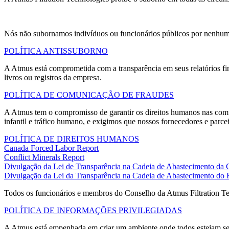
Nós não subornamos indivíduos ou funcionários públicos por nenhum 
POLÍTICA ANTISSUBORNO
A Atmus está comprometida com a transparência em seus relatórios fin
livros ou registros da empresa.
POLÍTICA DE COMUNICAÇÃO DE FRAUDES
A Atmus tem o compromisso de garantir os direitos humanos nas comun
infantil e tráfico humano, e exigimos que nossos fornecedores e parc
POLÍTICA DE DIREITOS HUMANOS
Canada Forced Labor Report
Conflict Minerals Report
Divulgação da Lei de Transparência na Cadeia de Abastecimento da C
Divulgação da Lei da Transparência na Cadeia de Abastecimento do
Todos os funcionários e membros do Conselho da Atmus Filtration Tec
POLÍTICA DE INFORMAÇÕES PRIVILEGIADAS
A Atmus está empenhada em criar um ambiente onde todos estejam seg