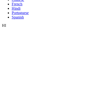
French
Hindi
Portuguese
Spanish
HI