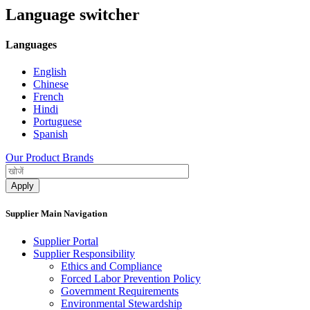
Language switcher
Languages
English
Chinese
French
Hindi
Portuguese
Spanish
Our Product Brands
Supplier Main Navigation
Supplier Portal
Supplier Responsibility
Ethics and Compliance​
Forced Labor Prevention Policy​
Government Requirements
Environmental Stewardship