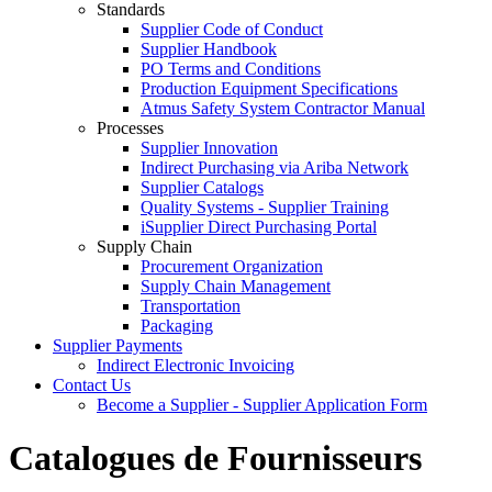
Standards
Supplier Code of Conduct
Supplier Handbook
PO Terms and Conditions
Production Equipment Specifications
Atmus Safety System Contractor Manual
Processes
Supplier Innovation
Indirect Purchasing via Ariba Network
Supplier Catalogs​
Quality Systems - Supplier Training
iSupplier Direct Purchasing Portal
Supply Chain
Procurement Organization
Supply Chain Management
Transportation​
Packaging​
Supplier Payments
Indirect Electronic Invoicing
Contact Us
Become a Supplier - Supplier Application Form
Catalogues de Fournisseurs